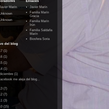
oradores
Enlaces
Javier Marín
Javier Marín
Familia Marín
Unknown
Gracia
Unknown
Familia Marín
Irún
Familia Saldaña
Marín
Biosfera Soria
vo del blog
17
(1)
16
(1)
15
(1)
14
(1)
diciembre
(1)
acebook me aleja del blog...
13
(7)
12
(7)
11
(3)
10
(15)