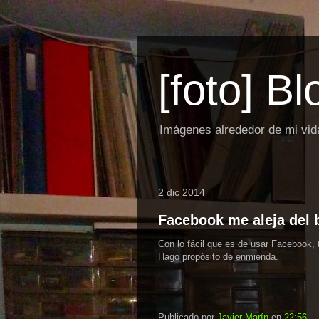
[foto] B
Imágenes alrededor de mi vid
2 dic 2014
Facebook me aleja del b
Con lo fácil que es de usar Facebook, 
Hago propósito de enmienda.
Publicado por
Javier Marín
en
22:56