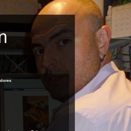
n
dores