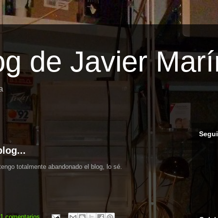
log de Javier Marí
a
Segui
log...
tengo totalmente abandonado el blog, lo sé.
1 comentarios