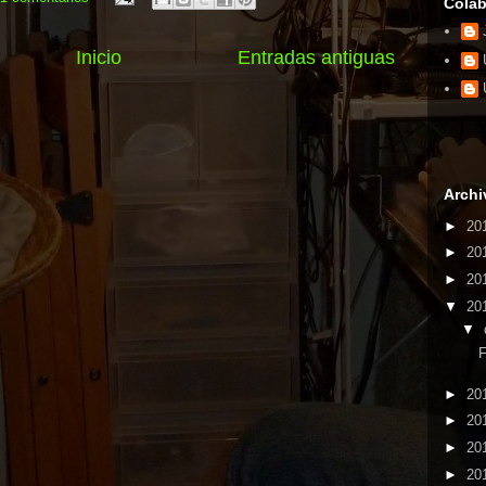
Colab
Inicio
Entradas antiguas
Archi
►
20
►
20
►
20
▼
20
▼
F
►
20
►
20
►
20
►
20