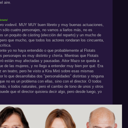
l aire.
otats/
pero vodevil. MUY MUY buen libreto y muy buenas actuaciones,
n sólo cuatro personajes, no vamos a liarlos más, no es
 es un poquito de cásting (elección del reparto) y un mucho de
pero que mucho, que todos los actores rondaran los cincuenta,
rítica.
mente yo no haya entendido o que probablemente al Flotats
los personajes es muy distinto y chirría. Mientras que Flotats
Miró están muy afectadas y pausadas. Aitor Mazo se queda a
e de las mujeres, y no llego a entender muy bien por qué. Era
z en teatro, pero he visto a Kira Miró sobre esas mismas
or lo que desarrollaba dos "personalidades" distintas y ninguna
e no es un problema con ellas, sino con el director. O todos
rido, o todos naturales, pero el cambio de tono de unos y otros
ede que el director quisiera decir algo, pero desde luego, yo