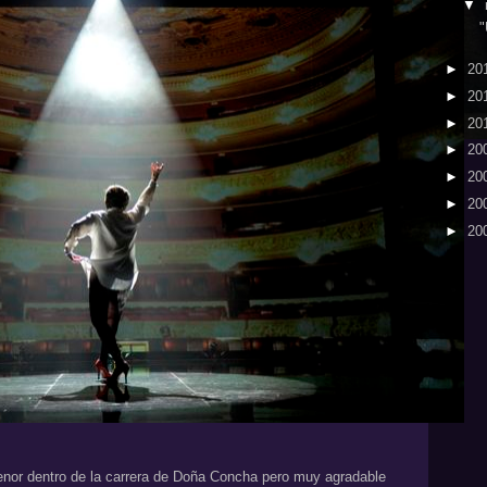
▼
"
►
20
►
20
►
20
►
20
►
20
►
20
►
20
enor dentro de la carrera de Doña Concha pero muy agradable