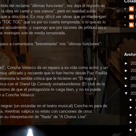
Colab
tido del reclamo "últimas funciones", me deja el regusto de
la obra en cartel y nos vamos", pero en realidad suele
que a otra cosa. Es muy difícil ver obras que se mantengan
 a "TOC TOC" que va por su cuarta temporada, o lo que es lo
e actualmente, y supongo que por razones de pr0ducción e
los montajes son de media temporada.
 paso a comentaros "brevemente" mis "últimas funciones":
Archi
►
20
r)", Concha Velasco da un repaso a su vida como actriz y un
►
20
muy utilizado y recuerdo que lo han hecho desde Paz Padilla
►
20
moria la terrible crítica que le hicieron en "El viaje a
onca con el
Stand Up Comedy
estadounidense (El club de la
►
20
mimo de que el protagonista te caiga bien, y no se puede
▼
20
e a Concha Velasco.
►
egras (un estándar en el teatro musical) Concha no para de
►
ria, mientras salpica su relato con canciones de otros
►
 su interpretación de "Nada" de "A Chorus Line".
►
►