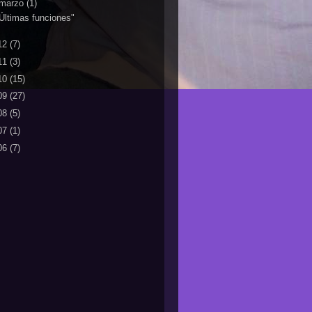
marzo
(1)
Últimas funciones"
12
(7)
11
(3)
10
(15)
09
(27)
08
(5)
07
(1)
06
(7)