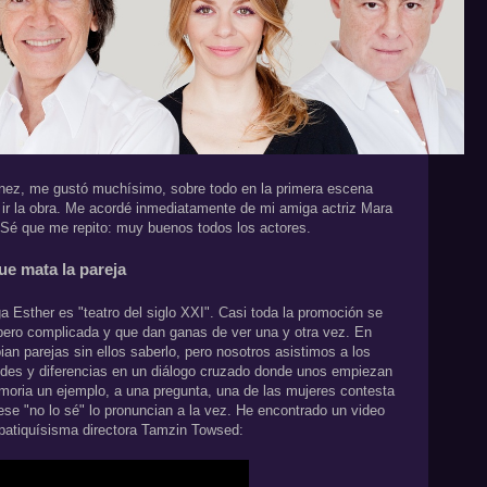
ánez, me gustó muchísimo, sobre todo en la primera escena
ir la obra. Me acordé inmediatamente de mi amiga actriz Mara
. Sé que me repito: muy buenos todos los actores.
ue mata la pareja
a Esther es "teatro del siglo XXI". Casi toda la promoción se
pero complicada y que dan ganas de ver una y otra vez. En
an parejas sin ellos saberlo, pero nosotros asistimos a los
udes y diferencias en un diálogo cruzado donde unos empiezan
emoria un ejemplo, a una pregunta, una de las mujeres contesta
y ese "no lo sé" lo pronuncian a la vez. He encontrado un video
mpatiquísisma directora Tamzin Towsed: