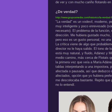
de ver y con mucho cariño flotando en e
¿De verdad?
http://www.gruposmedia.com/historico/la-verdad-fl
"La verdad" es un vodevil, moderno, 
muy inteligente y poco enrevesado (so
necesario). El problema de la función,
dirección. Me hubiera gustado mucho, 
pero eso es un gusto personal, no una c
La crítica viene de algo que probable
director no le haya salido. El tono de 
está muy natural, y fluido, Adánez y 
medio camino, más cerca de Flotats qu
la primera vez que veía a María Adáne
tablas interpretando a una impostora, p
afectada o pausada, así que deduzco qu
afectados, opción que yo hubiera prefe
me descolocaba bastante. Repito que pu
no lo entendí.