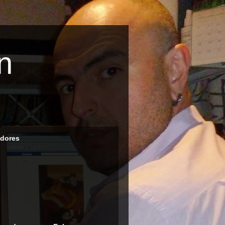
n
dores