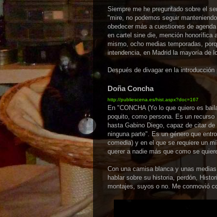
Siempre me he preguntado sobre el sen
"mire, no podemos seguir manteniendo 
obedecer más a cuestiones de agenda 
en cartel sine die, mención honorífica
mismo, ocho medias temporadas, porqu
intendencia, en Madrid la mayoría de 
Después de divagar en la introducción
Doña Concha
http://publiescena.es/hist.aspx?doc=167
En "CONCHA (Yo lo que quiero es baila
poquito, como persona. Es un recurso 
hasta Gabino Diego, capaz de citar de me
ninguna parte". Es un género que entr
comedia) y en el que se requiere un mí
querer a nadie más que como se quier
Con una camisa blanca y unas medias n
hablar sobre su historia, perdón, Histo
montajes, suyos o no. Me conmovió con