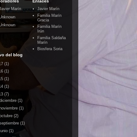
oradores
Enlaces
Javier Marín
Javier Marín
Familia Marín
Unknown
Gracia
Unknown
Familia Marín
Irún
Familia Saldaña
Marín
Biosfera Soria
vo del blog
17
(1)
16
(1)
15
(1)
14
(1)
13
(7)
diciembre
(1)
noviembre
(1)
octubre
(2)
septiembre
(1)
junio
(1)