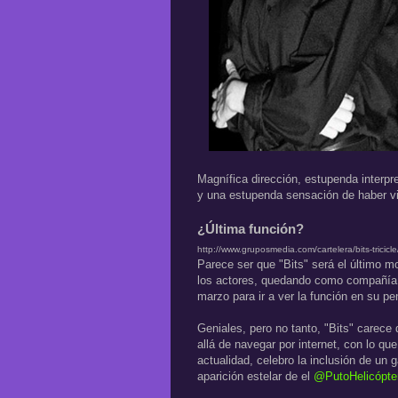
Magnífica dirección, estupenda interp
y una estupenda sensación de haber v
¿Última función?
http://www.gruposmedia.com/cartelera/bits-tricicle
Parece ser que "Bits" será el último m
los actores, quedando como compañía d
marzo para ir a ver la función en su p
Geniales, pero no tanto, "Bits" carece 
allá de navegar por internet, con lo q
actualidad, celebro la inclusión de un 
aparición estelar de el
@PutoHelicópte